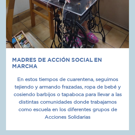
MADRES DE ACCIÓN SOCIAL EN
MARCHA
En estos tiempos de cuarentena, seguimos
tejiendo y armando frazadas, ropa de bebé y
cosiendo barbijos o tapaboca para llevar a las
distintas comunidades donde trabajamos
como escuela en los diferentes grupos de
Acciones Solidarias