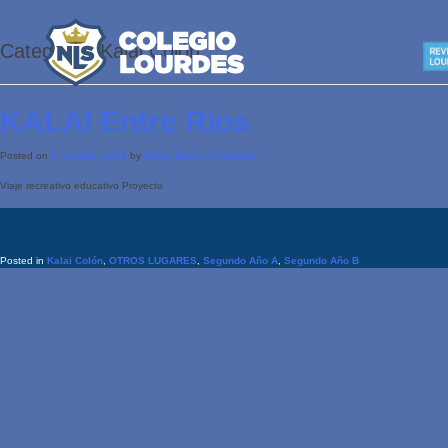
Categoría:
Kalai Colón
KALAI Entre Rios
Posted on
9 octubre, 2019
by
Diego Martín Chantada
Viaje recreativo educativo Proyecto
Posted in
Kalai Colón
,
OTROS LUGARES
,
Segundo Año A
,
Segundo Año B