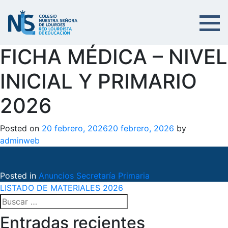
FICHA MÉDICA – NIVEL
INICIAL Y PRIMARIO
2026
Posted on
20 febrero, 2026
20 febrero, 2026
by
adminweb
Posted in
Anuncios Secretaría Primaria
Navegación
LISTADO DE MATERIALES 2026
Buscar:
de
Entradas recientes