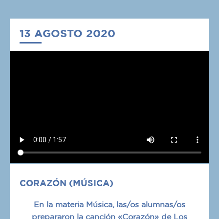
13 AGOSTO 2020
CORAZÓN (MÚSICA)
En la materia Música, las/os alumnas/os
prepararon la canción «Corazón» de Los