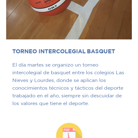
TORNEO INTERCOLEGIAL BASQUET
El día martes se organizo un torneo
intercolegial de basquet entre los colegios Las
Nieves y Lourdes, donde se aplican los
conocimientos técnicos y tácticos del deporte
trabajado en el año, siempre sin descuidar de
los valores que tiene el deporte.