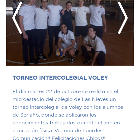
TORNEO INTERCOLEGIAL VOLEY
El día martes 22 de octubre se realizo en el
microestadio del colegio de Las Nieves un
torneo intercolegial de voley con los alumnos
de 3er año, donde se aplicaron los
conocimientos trabajados durante el año en
educación física. Victoria de Lourdes
Comunicación!! Felicitaciones Chicos!!