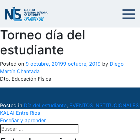
Torneo día del
estudiante
Posted on
9 octubre, 2019
9 octubre, 2019
by
Diego
Martín Chantada
Dto. Educación Física
Posted in
Día del estudiante
,
EVENTOS INSTITUCIONALES
Navegación
KALAI Entre Rios
Enseñar y aprender
de
Buscar:
entradas