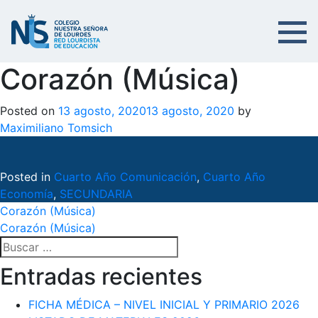
Corazón (Música)
Posted on
13 agosto, 2020
13 agosto, 2020
by
Maximiliano Tomsich
Posted in
Cuarto Año Comunicación
,
Cuarto Año
Economía
,
SECUNDARIA
Navegación
Corazón (Música)
Corazón (Música)
de
Buscar:
entradas
Entradas recientes
FICHA MÉDICA – NIVEL INICIAL Y PRIMARIO 2026