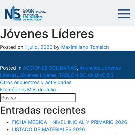
Jóvenes Líderes
Posted on
1 julio, 2020
by
Maximiliano Tomsich
Posted in
ACCIONES SOLIDARIAS
,
Anuncios Jóvenes
Líderes
,
Jóvenes Líderes
,
TABLON DE ANUNCIOS
Navegación
Otros encuentros y actividades.
Efemérides Mes de Julio.
de
Buscar:
entradas
Entradas recientes
FICHA MÉDICA – NIVEL INICIAL Y PRIMARIO 2026
LISTADO DE MATERIALES 2026