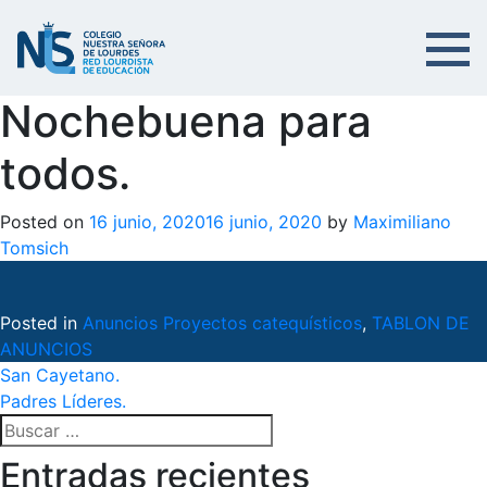
Nochebuena para
todos.
Posted on
16 junio, 2020
16 junio, 2020
by
Maximiliano
Tomsich
Posted in
Anuncios Proyectos catequísticos
,
TABLON DE
ANUNCIOS
Navegación
San Cayetano.
Padres Líderes.
de
Buscar:
entradas
Entradas recientes