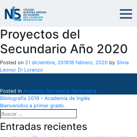
Proyectos del
Secundario Año 2020
Posted on
21 diciembre, 2018
18 febrero, 2020
by
Silvia
Leonor Di Lorenzo
Posted in
Anuncios Secretaría Secundaria
Navegación
Bibliografía 2019 – Academia de Inglés
Bienvenidos a primer grado.
de
Buscar:
entradas
Entradas recientes